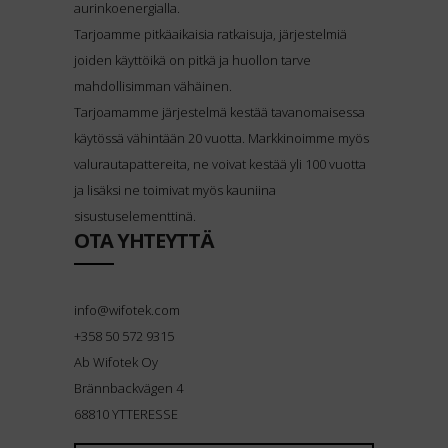
aurinkoenergialla.
Tarjoamme pitkäaikaisia ratkaisuja, järjestelmiä
joiden käyttöikä on pitkä ja huollon tarve
mahdollisimman vähäinen.
Tarjoamamme järjestelmä kestää tavanomaisessa
käytössä vähintään 20 vuotta. Markkinoimme myös
valurautapattereita, ne voivat kestää yli 100 vuotta
ja lisäksi ne toimivat myös kauniina
sisustuselementtinä.
OTA YHTEYTTÄ
info@wifotek.com
+358 50 572 9315
Ab Wifotek Oy
Brännbackvägen 4
68810 YTTERESSE