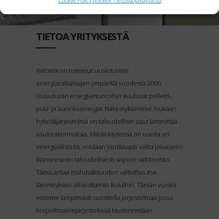
Cookie Policy
Wifotek Tietosuojakäytäntö
TIETOA YRITYKSESTÄ
Wifotek on toiminut uusiutuvien
energiaratkaisujen ympärillä vuodesta 2006.
Uusiutuviin energiamuotoihin kuuluvat pelletti-,
puu- ja aurinkoenergia. Näkemyksemme mukaan
hybridijärjestelmä on taloudellisin tapa lämmittää
asuinrakennuksia. Mikäli käytössä on useita eri
energialähteitä, voidaan joustavasti valita jokaiseen
tilanteeseen taloudellisesti sopivin vaihtoehto.
Tämä antaa mahdollisuuden vaikuttaa itse
lämmityksen aiheuttamiin kuluihin. Tämän vuoksi
voimme lämpimästi suositella järjestelmää jossa
biopolttoainejärjestelmää täydennetään