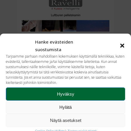
Hanke evästeiden
suostumista
Tarjoamme parhaan mahdollisen kokemuksen käyttämällä tekniikkaa, kuten
evästeitä, tallentaaksemme ja/tai käyttääksemme laitetietoa. Kun annat
suostumuksesi näille tekniikoille, voimme käsitellä tietoja, kuten
selauskäyttäytymistä tai tätä verkkosivustoa koskevia ainutlaatuisia
tunnisteita. Jos et anna suostumustasi tai peruutat sen, se saattaa vaikuttaa
kielteisesti joihinkin toimintoihin.
Hyväksy
Hylätä
Näytä asetukset