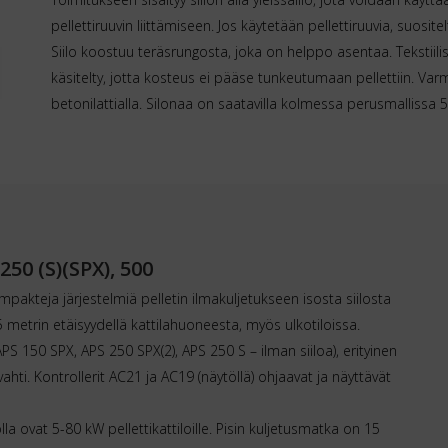
pellettiruuvin liittämiseen. Jos käytetään pellettiruuvia, suosit
Siilo koostuu teräsrungosta, joka on helppo asentaa. Tekstiilis
käsitelty, jotta kosteus ei pääse tunkeutumaan pellettiin. Varmis
betonilattialla. Silonaa on saatavilla kolmessa perusmallissa 5,
50 (S)(SPX), 500
mpakteja järjestelmiä pelletin ilmakuljetukseen isosta siilosta
 metrin etäisyydellä kattilahuoneesta, myös ulkotiloissa.
 APS 150 SPX, APS 250 SPX(2), APS 250 S – ilman siiloa), erityinen
ahti. Kontrollerit AC21 ja AC19 (näytöllä) ohjaavat ja näyttävät
a ovat 5-80 kW pellettikattiloille. Pisin kuljetusmatka on 15