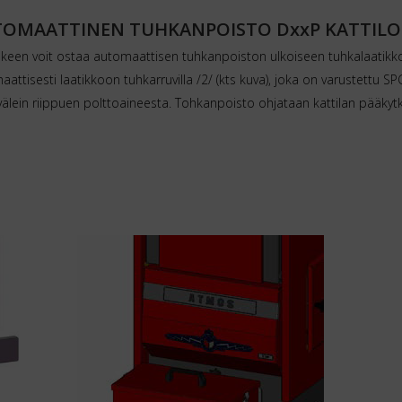
OMAATTINEN TUHKANPOISTO DxxP KATTILO
älkeen voit ostaa automaattisen tuhkanpoiston ulkoiseen tuhkalaatikko
ttisesti laatikkoon tuhkarruvilla /2/ (kts kuva), joka on varustettu S
välein riippuen polttoaineesta. Tohkanpoisto ohjataan kattilan pääkyt