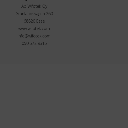
Ab Wifotek Oy
Gränlandsvägen 260
68820 Esse
www.wifotek.com
info@wifotek.com
050 572 9315