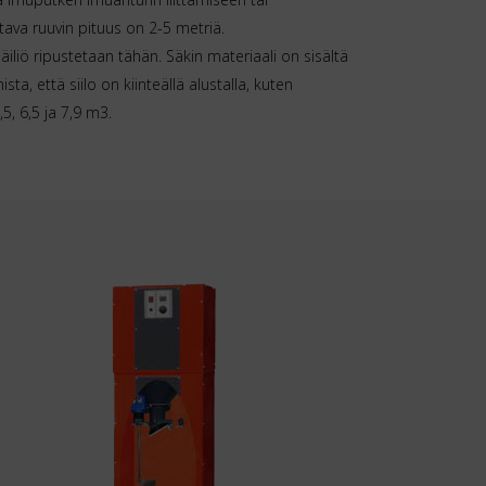
eltava ruuvin pituus on 2-5 metriä.
äiliö ripustetaan tähän. Säkin materiaali on sisältä
ta, että siilo on kiinteällä alustalla, kuten
5, 6,5 ja 7,9 m3.