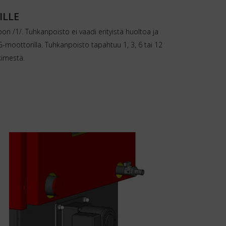
ILLE
on /1/. Tuhkanpoisto ei vaadi erityistä huoltoa ja
PG-moottorilla. Tuhkanpoisto tapahtuu 1, 3, 6 tai 12
kimestä.