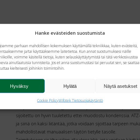
Hanke evästeiden suostumista
joamme parhaan mahdollisen kokemuksen käyttämällä tekniikkaa, kuten evästeitä,
lentaaksemme ja/tai käyttääksemme laitetietoa. Kun annat suostumuksesi näille
niikoille, voimme käsitellä tietoja, kuten selauskäyttäytymistä tai tätä verkkosivustoa
kevia ainutlaatuisia tunnisteita. Jos et anna suostumustasi tai peruutat sen, se saattaa
kuttaa kielteisesti joihinkin toimintoihin.
Hyväksy
Hylätä
Näytä asetukset
KANGASSIILO ATMOS
Siiloa sijoitetaan kattilahuoneen lähelle tai se voi myös oll
Cookie Policy
Wifotek Tietosuojakäytäntö
suojattu suoralta auringonsäteeltä ja on muuten suojassa säält
sijoitettu on hyvin tuuletettu ettei muodostu kondenssia. ATZ-
ja siinä on kaksi liitäntää, jotka voidaan sijoittaa tarpeen mu
mahdollistavat manuaalisen täytön tietylle tasolle.
Toimitukseen sisältyy siilon alla yleissäiliö, jota voidaan käyt