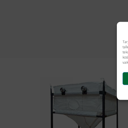
Tar
tal
tek
kos
vai