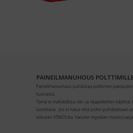
PAINEILMANUHOUS POLTTIMILLE 
Paineilmanuohous puhdistaa polttimen paloputkea
kuonasta..
Tämä ei mahdollista olki- ja viljapellettien käyttö
luotettava . Jos ei halua että poltin puhdistetaan y
erikseen ATMOS:lta. Varuste myydään muutossarjana