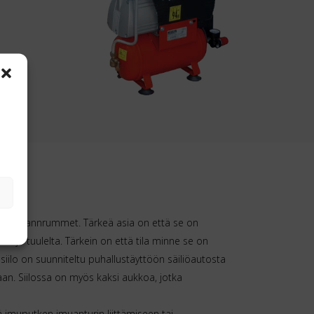
a ulkonapannrummet. Tärkeä asia on että se on
ä ja tuulelta. Tärkein on että tila minne se on
siilo on suunniteltu puhallustäyttöön säiliöautosta
kaan. Siilossa on myös kaksi aukkoa, jotka
tää imuputken imuanturin liittämiseen tai