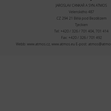
JAROSLAV CANKAŘ A SYN ATMOS
Velenského 487
CZ 294 21 Bělá pod Bezdězem
Tjeckien
Tel: +420 / 326 / 701 404, 701 414
Fax: +420 / 326 / 701 492
Webb: www.atmos.cz, www.atmos.eu E-post: atmos@atmo