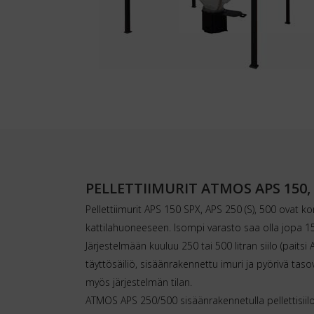
PELLETTIIMURIT ATMOS APS 150, 2
Pellettiimurit APS 150 SPX, APS 250 (S), 500 ovat ko
kattilahuoneeseen. Isompi varasto saa olla jopa 15
Järjestelmään kuuluu 250 tai 500 litran siilo (paitsi
täyttösäiliö, sisäänrakennettu imuri ja pyörivä tasov
myös järjestelmän tilan.
ATMOS APS 250/500 sisäänrakennetulla pellettisiiloll